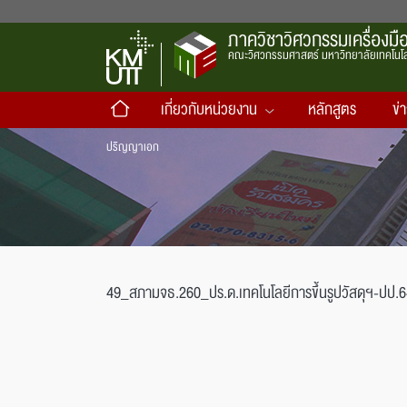
ภาควิชาวิศวกรรมเครื่องมือ
คณะวิศวกรรมศาสตร์ มหาวิทยาลัยเทคโนโล
เกี่ยวกับหน่วยงาน
หลักสูตร
ข่
ปริญญาเอก
49_สภามจธ.260_ปร.ด.เทคโนโลยีการขึ้นรูปวัสดุฯ-ปป.