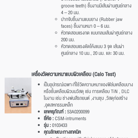
groove teeth) ชิ้นงานมีเส้นผ่านศูนย์กลาง
4 – 20 มม.
ปากจับชิ้นงานแบบยาง (Rubber jaw
faces) ชิ้นงานหนา 0 – 6 มม.
หัวทดสอบแรงกด แบบกลมเส้นผ่าศูนย์กลาง
200 มม.
หัวทดสอบแรงดัดโค้งแบบ 3 จุด เส้นผ่า
ศูนย์กลาง 10 มม., 20 มม. และ 30 มม.
เครื่องวัดความหนาแบบผิวเคลือบ (Calo Test)
เป็นอุปกรณ์เฉพาะที่ใช้วัดความหนาของฟิล์มเคลือบบาง
หรือชั้นเคลือบผิวบนวัสดุ เช่น การเคลือบ TiN , DLC
ในงาน เช่น ช่างพ่นสีรถยนต์ ,งานชุบ ,วัสดุก่อสร้าง
,อุตสหกรรมเหล็ก
เลขครุภัณฑ์ :
53A0200099
ยี่ห้อ :
CSM-intruments
รุ่น :
0103433
คุณลักษณะทางเทคนิค