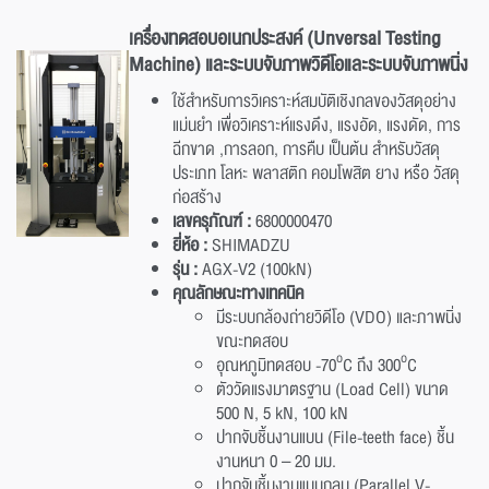
เครื่องทดสอบอเนกประสงค์
(Unversal Testing
Machine)
และระบบจับภาพวิดีโอและระบบจับภาพนิ่ง
ใช้สำหรับการวิเคราะห์สมบัติเชิงกลของวัสดุอย่าง
แม่นยำ เพื่อวิเคราะห์แรงดึง, แรงอัด, แรงดัด, การ
ฉีกขาด ,การลอก, การคืบ เป็นต้น สำหรับวัสดุ
ประเภท โลหะ พลาสติก คอมโพสิต ยาง หรือ วัสดุ
ก่อสร้าง
เลขครุภัณฑ์ :
6800000470
ยี่ห้อ :
SHIMADZU
รุ่น :
AGX-V2 (100kN)
คุณลักษณะทางเทคนิค
มีระบบกล้องถ่ายวิดีโอ (VDO) และภาพนิ่ง
ขณะทดสอบ
o
o
อุณหภูมิทดสอบ -70
C ถึง 300
C
ตัววัดแรงมาตรฐาน (Load Cell) ขนาด
500 N, 5 kN, 100 kN
ปากจับชิ้นงานแบน (File-teeth face) ชิ้น
งานหนา 0 – 20 มม.
ปากจับชิ้นงานแบบกลม (Parallel V-