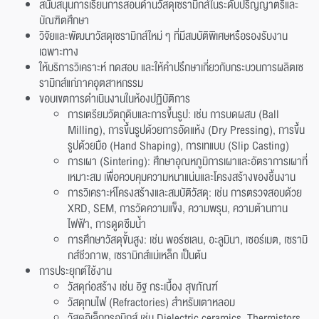
สนับสนุนการเรียนการสอนด้านวัสดุเซรามิกส์ในระดับปริญญาตรีและ
บัณฑิตศึกษา
วิจัยและพัฒนาวัสดุเซรามิกส์ใหม่ ๆ ที่มีสมบัติพิเศษหรือรองรับงาน
เฉพาะทาง
ให้บริการวิเคราะห์ ทดสอบ และให้คำปรึกษาเกี่ยวกับกระบวนการผลิตเซ
รามิกส์แก่ภาคอุตสาหกรรม
ขอบเขตการดำเนินงานในห้องปฏิบัติการ
การเตรียมวัตถุดิบและการขึ้นรูป: เช่น การบดผสม (Ball
Milling), การขึ้นรูปด้วยการอัดแห้ง (Dry Pressing), การขึ้น
รูปด้วยมือ (Hand Shaping), การเทแบบ (Slip Casting)
การเผา (Sintering): ศึกษาอุณหภูมิการเผาและอัตราการเผาที่
เหมาะสม เพื่อควบคุมความหนาแน่นและโครงสร้างของชิ้นงาน
การวิเคราะห์โครงสร้างและสมบัติวัสดุ: เช่น การตรวจสอบด้วย
XRD, SEM, การวัดความแข็ง, ความพรุน, ความต้านทาน
ไฟฟ้า, การดูดซึมน้ำ
การศึกษาวัสดุขั้นสูง: เช่น พอร์ซเลน, อะลูมินา, เซอร์เมต, เซรามิ
กส์ชีวภาพ, เซรามิกส์แม่เหล็ก เป็นต้น
การประยุกต์ใช้งาน
วัสดุก่อสร้าง เช่น อิฐ กระเบื้อง สุขภัณฑ์
วัสดุทนไฟ (Refractories) สำหรับเตาหลอม
วัสดุอิเล็กทรอนิกส์ เช่น Dielectric ceramics, Thermistors